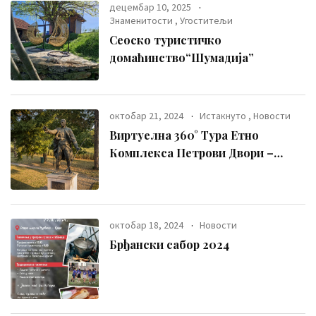
децембар 10, 2025
Знаменитости
,
Угоститељи
Сеоско туристичко
домаћинство“Шумадија”
октобар 21, 2024
Истакнуто
,
Новости
Виртуелна 360° Тура Етно
Комплекса Петрови Двори –
Путовање Кроз Време и
Традицију
октобар 18, 2024
Новости
Брђански сабор 2024