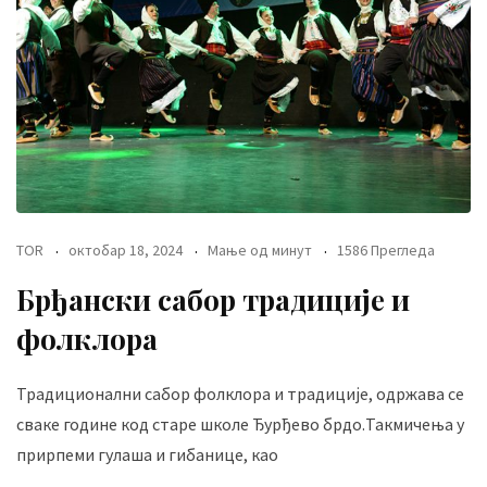
TOR
октобар 18, 2024
Мање од минут
1586 Прегледа
Брђански сабор традиције и
фолклора
Традиционални сабор фолклора и традиције, одржава се
сваке године код старе школе Ђурђево брдо.Такмичења у
прирпеми гулаша и гибанице, као