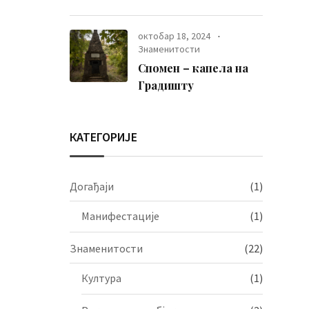
фолклора
октобар 18, 2024
Знаменитости
Спомен – капела на
Градишту
КАТЕГОРИЈЕ
Догађаји
(1)
Манифестације
(1)
Знаменитости
(22)
Култура
(1)