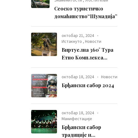
Знаменитости
,
Угоститељи
Сеоско туристичко
домаћинство“Шумадија”
октобар 21, 2024
Истакнуто
,
Новости
Виртуелна 360° Тура
Етно Комплекса
Петрови Двори –
Путовање Кроз Време
октобар 18, 2024
Новости
и Традицију
Брђански сабор 2024
октобар 18, 2024
Манифестације
Брђански сабор
традиције и