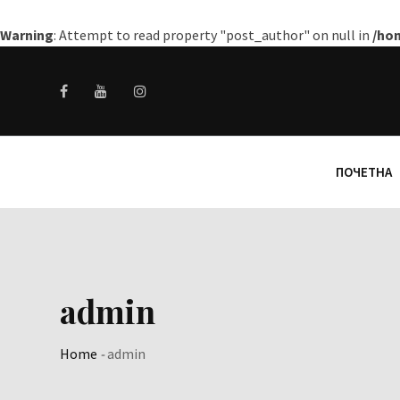
Warning
: Attempt to read property "post_author" on null in
/ho
Skip
to
content
ПОЧЕТНА
admin
Home
-
admin